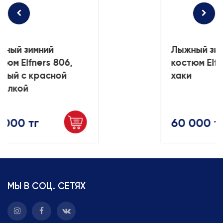
ный зимний
Лыжный зим
тюм Elfners 806,
костюм Elfn
ный с красной
хаки
елкой
 000 тг
60 000 тг
МЫ В СОЦ. СЕТЯХ