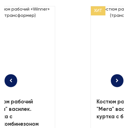
ХИТ
тюм рабочий
Костюм раб
га" василек.
"Мега" васи
тка с
куртка с б
укомбинезоном