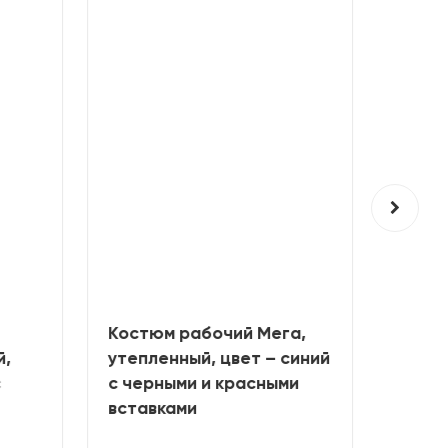
Костюм рабочий Мега,
Костю
,
утепленный, цвет – синий
утепле
с черными и красными
васил
вставками
серым