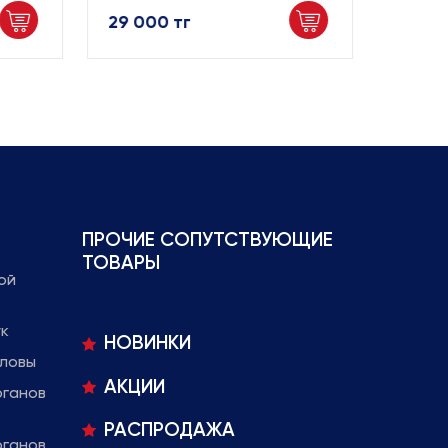
29 000 тг
29 000
ПРОЧИЕ СОПУТСТВУЮЩИЕ
ТОВАРЫ
ой
ук
НОВИНКИ
оловы
АКЦИИ
рганов
РАСПРОДАЖА
рганов