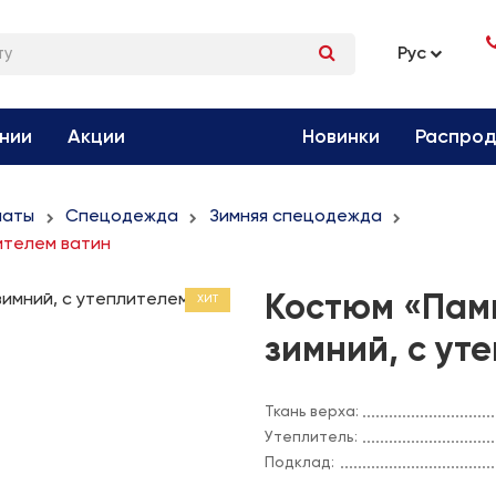
Рус
нии
Акции
Новинки
Распро
маты
Спецодежда
Зимняя спецодежда
ителем ватин
Костюм «Па
ХИТ
зимний, с ут
Ткань верха:
Утеплитель:
Подклад: