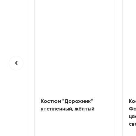
тный,
Костюм "Дорожник"
Ко
утепленный, жёлтый
Фав
цве
све