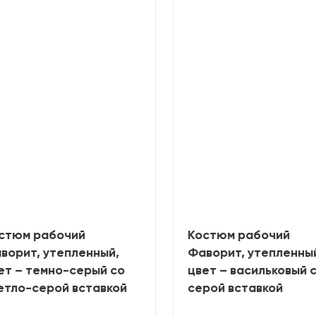
стюм рабочий
Костюм рабочий
орит, утепленный,
Фаворит, утепленный
т – темно-серый со
цвет – васильковый с
тло-серой вставкой
серой вставкой