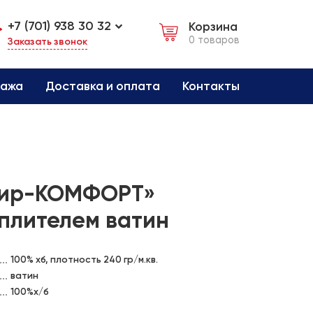
+7 (701) 938 30 32
Корзина
0 товаров
Заказать звонок
дажа
Доставка и оплата
Контакты
мир-КОМФОРТ»
еплителем ватин
100% хб, плотность 240 гр/м.кв.
ватин
100%х/б