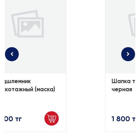
шлемник
Шапка три
котажный (маска)
черная
00 тг
1 800 тг