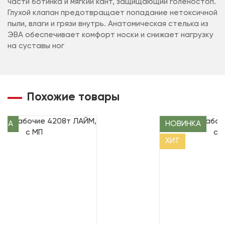
части ботинка и мягкий кант, защищающий голеностоп.
Глухой клапан предотвращает попадание нетоксичной
пыли, влаги и грязи внутрь. Анатомическая стелька из
ЭВА обеспечивает комфорт носки и снижает нагрузку
на суставы ног
Похожие товары
НКА
НОВИНКА
ХИТ