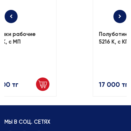
инки рабочие
Полуботинк
8К, с МП
5216 К, с КП
500 тг
17 000 тг
МЫ В СОЦ. СЕТЯХ