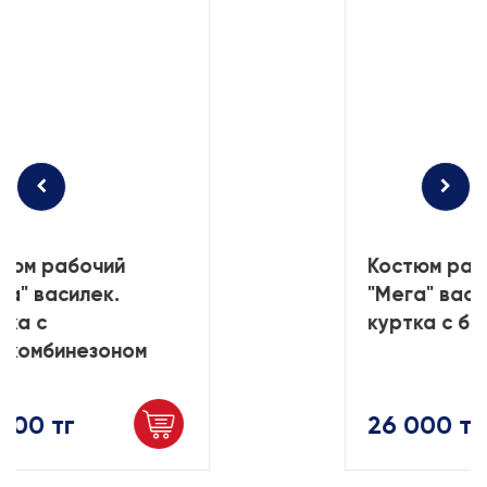
тюм рабочий
Костюм раб
га" василек.
"Мега" васи
тка с
куртка с б
укомбинезоном
000 тг
26 000 тг