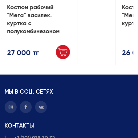
тюм рабочий
Костюм раб
га" василек.
"Мега" васи
тка с
куртка с б
укомбинезоном
000 тг
26 000 тг
МЫ В СОЦ. СЕТЯХ
КОНТАКТЫ