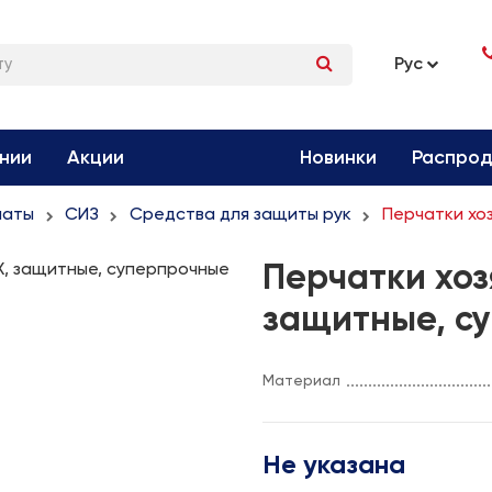
Рус
нии
Акции
Новинки
Распро
маты
СИЗ
Средства для защиты рук
Перчатки хо
Перчатки хоз
защитные, с
Материал
Не указана