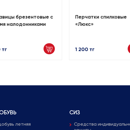
авицы брезентовые с
Перчатки спилковые
мя налодонниками
«Люкс»
 тг
1 200 тг
ОБУВЬ
СИЗ
обувь летняя
Средства индивидуальн