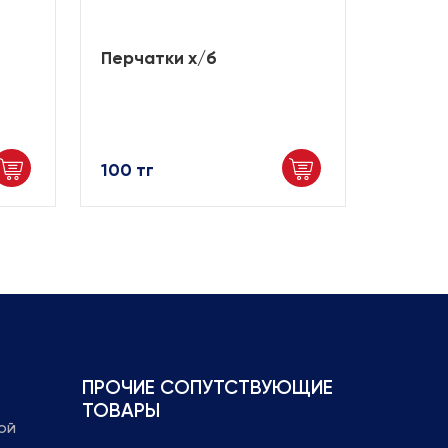
Перчатки х/б
Перча
диэле
100 тг
8 500 
ПРОЧИЕ СОПУТСТВУЮЩИЕ
ТОВАРЫ
ой