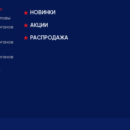
ук
НОВИНКИ
оловы
АКЦИИ
рганов
РАСПРОДАЖА
рганов
рганов
т