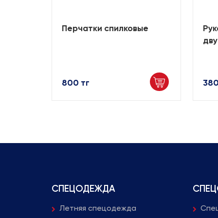
овые
Перчатки спилковые
Рук
дву
800 тг
380
СПЕЦОДЕЖДА
СПЕЦ
Летняя спецодежда
Спец