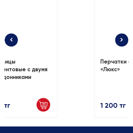
авицы
Перчатки с
зентовые с двумя
«Люкс»
одонниками
 тг
1 200 тг